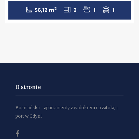
2
56,12 m
2
1
1
O stronie
Bosmańska - apartamenty z widokiem na zatokę i
port w Gdyni