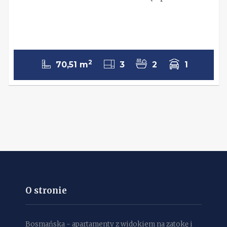
2
70,51 m
3
2
1
O stronie
Bosmańska - apartamenty z widokiem na zatokę i